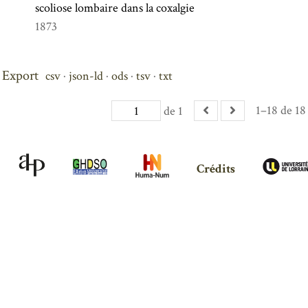
scoliose lombaire dans la coxalgie
1873
Export
csv
json-ld
ods
tsv
txt
1–18 de 18
de 1
Crédits