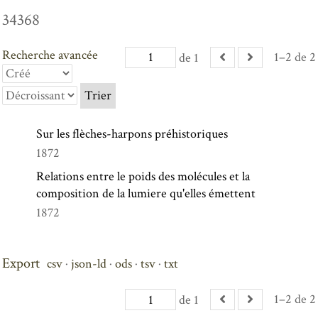
34368
Recherche avancée
1–2 de 2
de 1
Trier
Sur les flèches-harpons préhistoriques
1872
Relations entre le poids des molécules et la
composition de la lumiere qu'elles émettent
1872
Export
csv
json-ld
ods
tsv
txt
1–2 de 2
de 1