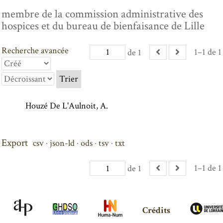
membre de la commission administrative des
hospices et du bureau de bienfaisance de Lille
Recherche avancée
1–1 de 1
de 1
Trier
Houzé De L'Aulnoit, A.
Export
csv
json-ld
ods
tsv
txt
1–1 de 1
de 1
Crédits