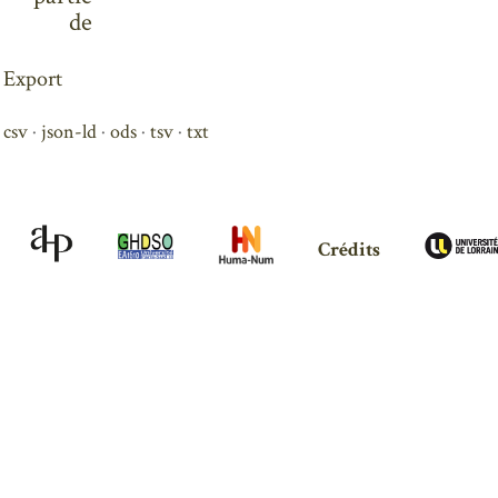
de
Export
csv
json-ld
ods
tsv
txt
Crédits