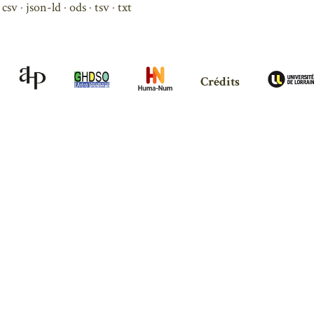
csv
json-ld
ods
tsv
txt
Crédits