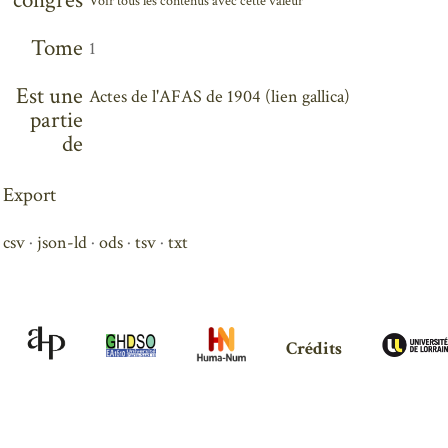
congrès
Voir tous les contenus avec cette valeur
Tome
1
Est une
Actes de l'AFAS de 1904 (lien gallica)
partie
de
Export
csv
json-ld
ods
tsv
txt
Crédits