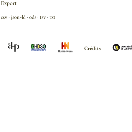
Export
csv
json-ld
ods
tsv
txt
Crédits