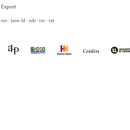
Export
csv
json-ld
ods
tsv
txt
Crédits