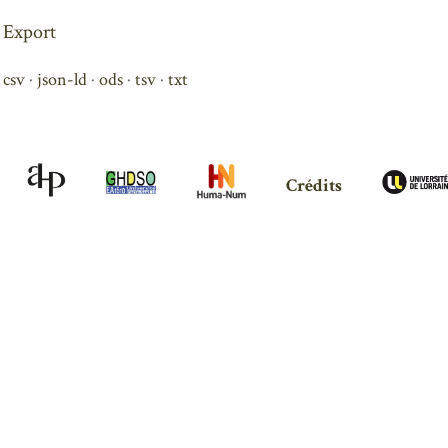
Export
csv
json-ld
ods
tsv
txt
Crédits