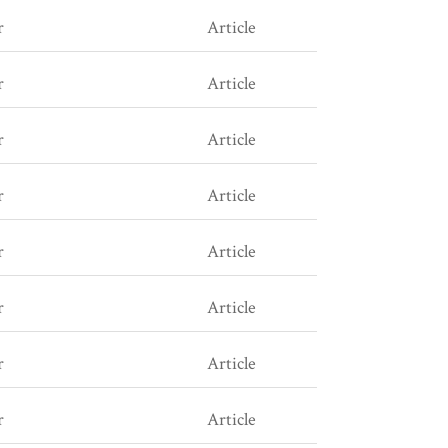
r
Article
r
Article
r
Article
r
Article
r
Article
r
Article
r
Article
r
Article