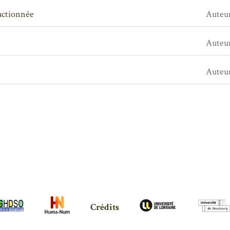
ractionnée
Auteu
Auteu
Auteu
Crédits