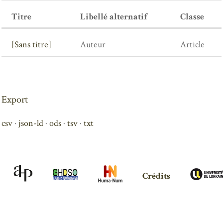
Titre
Libellé alternatif
Classe
[Sans titre]
Auteur
Article
Export
csv
json-ld
ods
tsv
txt
Crédits